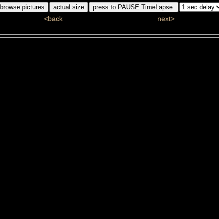
<back
next>
ddj_6035_1_bw.jpg
#100/110