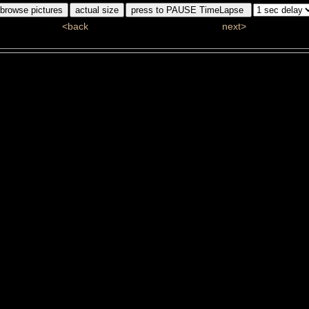
<back
next>
ddj_6028_1_bw.jpg
#94/110