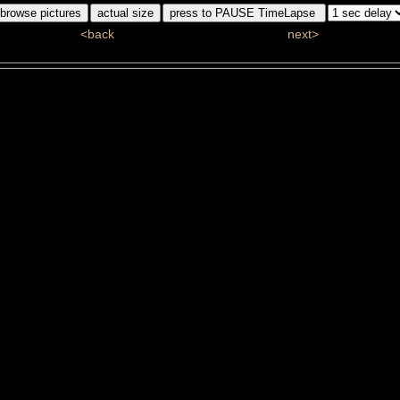
<back
next>
ddj_5894_1.jpg
#7/110